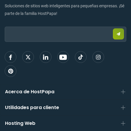
Soluciones de sitios web inteligentes para pequeñas empresas. ¡Sé
parte de la familia HostPapa!
Email:
Envia
corre
elect
para
regist
Acerca de HostPapa
Utilidades para cliente
Hosting Web