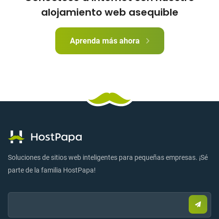
alojamiento web asequible
Aprenda más ahora
Soluciones de sitios web inteligentes para pequeñas empresas. ¡Sé
parte de la familia HostPapa!
Email:
Envia
corre
elect
para