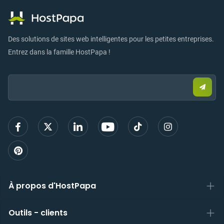
Des solutions de sites web intelligentes pour les petites entreprises.
Entrez dans la famille HostPapa !
Email:
Envo
un
e-
mail
pour
vous
inscri
À propos d'HostPapa
Outils - clients