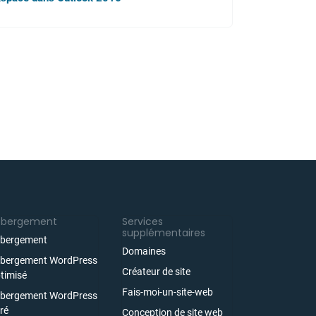
ébergement
Services
supplémentaires
bergement
Domaines
bergement WordPress
Créateur de site
timisé
Fais-moi-un-site-web
bergement WordPress
ré
Conception de site web