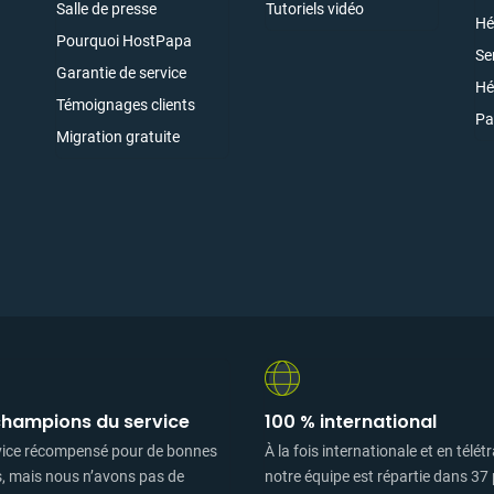
Salle de presse
Tutoriels vidéo
Hé
Pourquoi HostPapa
Se
Garantie de service
e
Hé
Témoignages clients
Pa
Migration gratuite
champions du service
100 % international
vice récompensé pour de bonnes
À la fois internationale et en télétr
s, mais nous n’avons pas de
notre équipe est répartie dans 37