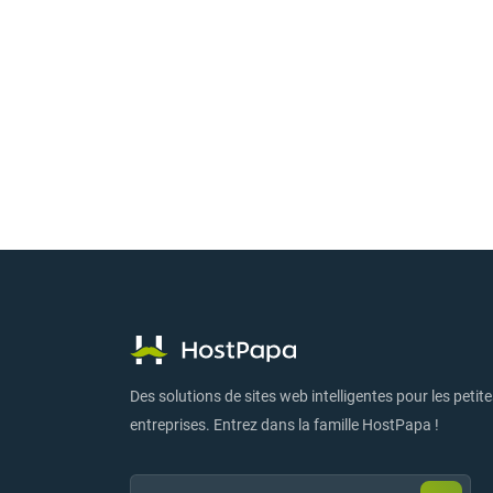
Des solutions de sites web intelligentes pour les petit
entreprises. Entrez dans la famille HostPapa !
Email:
Envoy