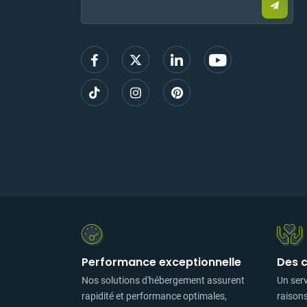
un
e-
mail
pour
vous
inscrir
Performance exceptionnelle
Des 
Nos solutions d'hébergement assurent
Un ser
rapidité et performance optimales,
raison