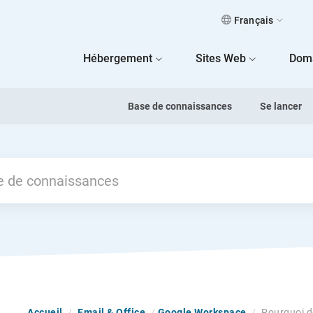
Français
 Home
Hébergement
Sites Web
Dom
Base de connaissances
Se lancer
Accueil
/
Email & Office
/
Google Workspace
/
Pourquoi d