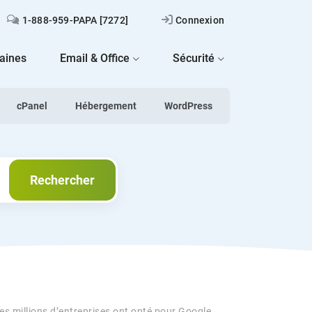
1-888-959-PAPA [7272]
Connexion
aines
Email & Office
Sécurité
cPanel
Hébergement
WordPress
Rechercher
Rechercher
es millions d’entreprises ont opté pour Google