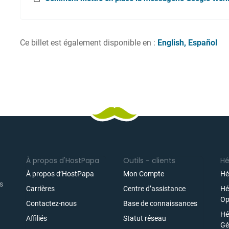
Ce billet est également disponible en :
English
Español
À propos d'HostPapa
Outils - clients
H
À propos d’HostPapa
Mon Compte
Hé
es
Carrières
Centre d’assistance
Hé
Op
Contactez-nous
Base de connaissances
Hé
Affiliés
Statut réseau
ez
Gé