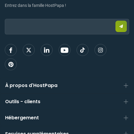
Entrez dans la famille HostPapa !
Email:
Envo
un
e-
mail
pour
vous
inscri
À propos d'HostPapa
Outils - clients
Hébergement
Services supplémentaires