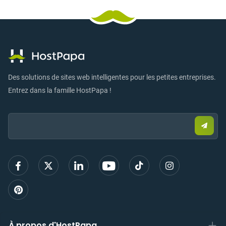
Des solutions de sites web intelligentes pour les petites entreprises.
Entrez dans la famille HostPapa !
Email:
Envo
un
e-
mail
pour
vous
inscri
À propos d'HostPapa