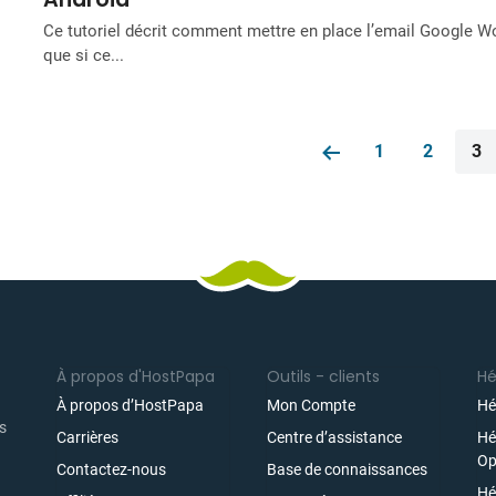
Ce tutoriel décrit comment mettre en place l’email Google W
que si ce...
1
2
3
À propos d'HostPapa
Outils - clients
H
À propos d’HostPapa
Mon Compte
Hé
es
Carrières
Centre d’assistance
Hé
Op
Contactez-nous
Base de connaissances
Hé