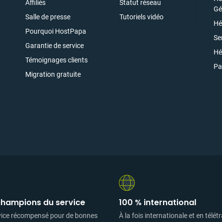
Affiliés
Statut réseau
ez
Gé
Salle de presse
Tutoriels vidéo
Hé
Pourquoi HostPapa
Se
Garantie de service
e
Hé
Témoignages clients
Pa
Migration gratuite
champions du service
100 % international
vice récompensé pour de bonnes
À la fois internationale et en télétr