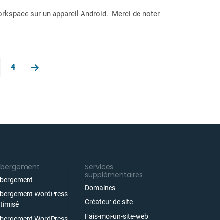
orkspace sur un appareil Android. Merci de noter
4
ébergement
Services
supplémentaires
bergement
Domaines
bergement WordPress
Créateur de site
timisé
Fais-moi-un-site-web
bergement WordPress