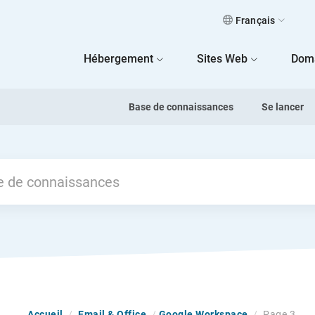
Français
 Home
Hébergement
Sites Web
Dom
Base de connaissances
Se lancer
Previous
Accueil
/
Email & Office
/
Google Workspace
/
Page 3