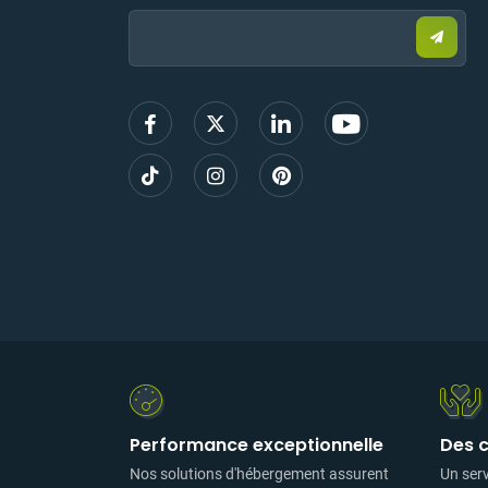
Email:
Envoy
un
e-
mail
pour
vous
inscrir
Performance exceptionnelle
Des 
Nos solutions d'hébergement assurent
Un ser