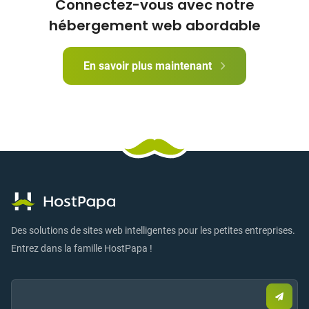
Connectez-vous avec notre
hébergement web abordable
En savoir plus maintenant
Des solutions de sites web intelligentes pour les petites entreprises.
Entrez dans la famille HostPapa !
Email:
Envo
un
e-