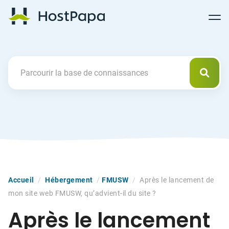
Follow
Follow
Follow
Follow
HostPapa Blog Home
Follow
Follow
Follow
us
us
us
us
us
us
us
on
on
on
on
on
on
on
Facebook
Pinterest
X
Linkedin
YouTube
Tiktok
Instagram
Reche
Search For
Accueil
/
Hébergement
/
FMUSW
/
Après le lancement de
mon site web FMUSW, qu’advient-il du site ?
Après le lancement