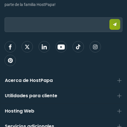
parte de la familia HostPapa!
Email:
Envia
corre
elect
para
regist
Acerca de HostPapa
Utilidades para cliente
Hosting Web
Servicios adicionales