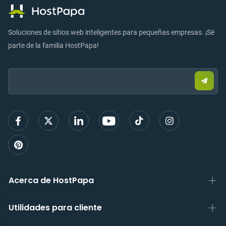
Soluciones de sitios web inteligentes para pequeñas empresas. ¡Sé
parte de la familia HostPapa!
Email:
Envia
corre
elect
para
regist
Acerca de HostPapa
Utilidades para cliente