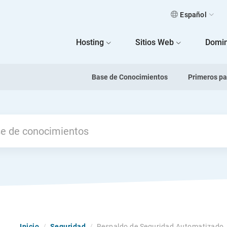
Español
 Home
Hosting
Sitios Web
Domin
Base de Conocimientos
Primeros p
Inicio
/
Seguridad
/
Respaldo de Seguridad Automatizado