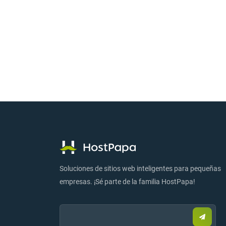
Soluciones de sitios web inteligentes para pequeñas
empresas. ¡Sé parte de la familia HostPapa!
Email:
Enviar
correo
electr