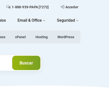
1-888-959-PAPA [7272]
Acceder
ios
Email & Office
Seguridad
asos
cPanel
Hosting
WordPress
Buscar
Buscar