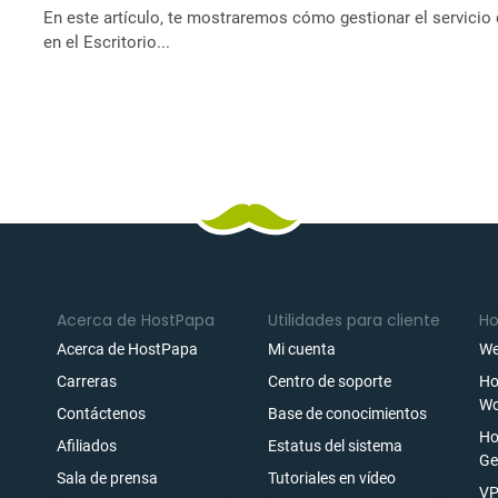
En este artículo, te mostraremos cómo gestionar el servicio
en el Escritorio...
Acerca de HostPapa
Utilidades para cliente
Ho
Acerca de HostPapa
Mi cuenta
We
Carreras
Centro de soporte
Ho
Wo
Contáctenos
Base de conocimientos
Ho
Afiliados
Estatus del sistema
Ge
Sala de prensa
Tutoriales en vídeo
ónico
VP