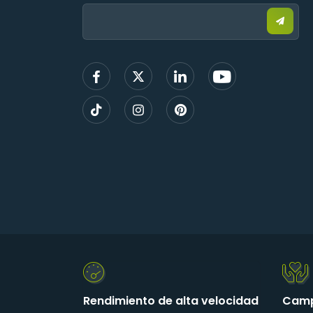
Email:
Enviar
correo
electr
para
regist
Rendimiento de alta velocidad
Camp