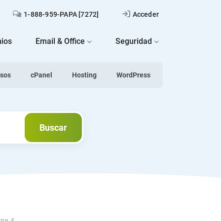
1-888-959-PAPA [7272]
Acceder
ios
Email & Office
Seguridad
asos
cPanel
Hosting
WordPress
Next
Buscar
Buscar
ina 4