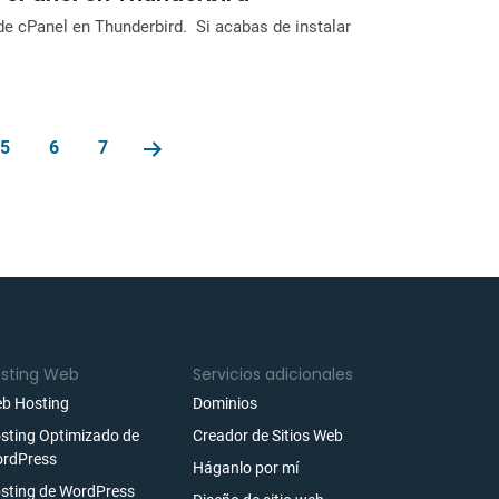
 de cPanel en Thunderbird. Si acabas de instalar
5
6
7
sting Web
Servicios adicionales
b Hosting
Dominios
sting Optimizado de
Creador de Sitios Web
rdPress
Háganlo por mí
sting de WordPress