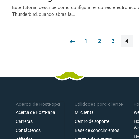
Este tutorial describe cómo configurar el correo electrónico
Thunderbird, cuando abras la...
1
2
3
4
Acerca de HostPapa
Utilidades para cliente
Ho
Acerca de HostPapa
Mi cuenta
We
Carreras
Centro de soporte
Ho
Wo
Contáctenos
Base de conocimientos
Ho