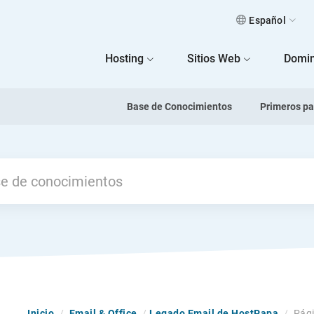
Español
 Home
Hosting
Sitios Web
Domin
Base de Conocimientos
Primeros p
Previous
Inicio
/
Email & Office
/
Legado Email de HostPapa
/
Pág