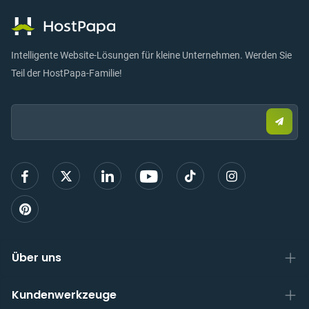
Intelligente Website-Lösungen für kleine Unternehmen. Werden Sie
Teil der HostPapa-Familie!
Email:
Send
Sie
eine
E-
Mail,
um
sich
anzu
Über uns
Kundenwerkzeuge