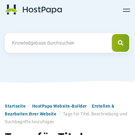
Follow
Follow
Follow
Follow
HostPapa Blog Home
Follow
Follow
Follow
us
us
us
us
us
us
us
on
on
on
on
on
on
on
Facebook
Pinterest
X
Linkedin
YouTube
Tiktok
Instagram
Such
Search For
Startseite
/
HostPapa Website-Builder
/
Erstellen &
Bearbeiten Ihrer Website
/
Tags für Titel, Beschreibung und
Suchbegriffe hinzufügen