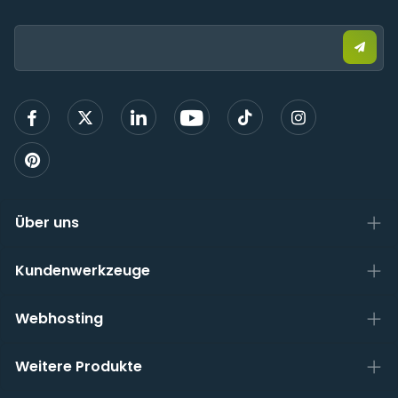
Email:
Send
Sie
eine
E-
Mail,
um
sich
anzu
Über uns
Kundenwerkzeuge
Webhosting
Weitere Produkte