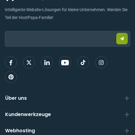
Intelligente Website-Lösungen für kleine Unternehmen. Werden Sie
Teil der HostPapa-Familie!
Email:
Send
Sie
eine
E-
Mail,
um
sich
anzu
Über uns
Kundenwerkzeuge
Webhosting