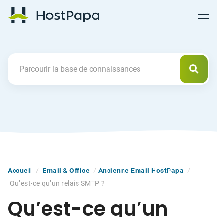
Follow
Follow
Follow
Follow
HostPapa Blog Home
Follow
Follow
Follow
us
us
us
us
us
us
us
on
on
on
on
on
on
on
Facebook
Pinterest
X
Linkedin
YouTube
Tiktok
Instagram
Reche
Search For
Accueil
/
Email & Office
/
Ancienne Email HostPapa
/
Qu’est-ce qu’un relais SMTP ?
Qu’est-ce qu’un