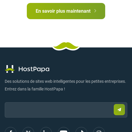
En savoir plus maintenant
Des solutions de sites web intelligentes pour les petites entreprises.
Entrez dans la famille HostPapa !
Email:
Envo
un
e-
mail
pour
vous
inscri