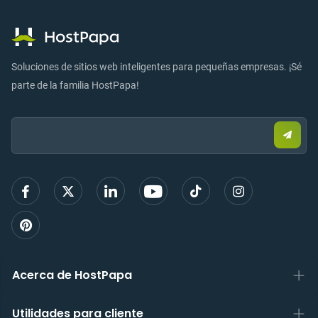
Soluciones de sitios web inteligentes para pequeñas empresas. ¡Sé
parte de la familia HostPapa!
Email:
Envia
corre
elect
para
regist
Acerca de HostPapa
Utilidades para cliente