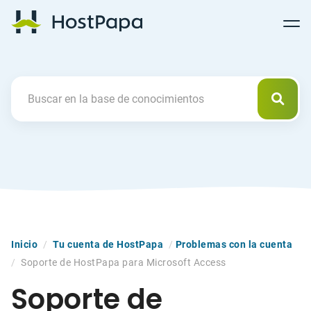
Follow
Follow
Follow
Follow
HostPapa Blog Home
Follow
Follow
Follow
us
us
us
us
us
us
us
on
on
on
on
on
on
on
Facebook
Pinterest
X
Linkedin
YouTube
Tiktok
Instagram
Busca
Search For
Inicio
/
Tu cuenta de HostPapa
/
Problemas con la cuenta
/
Soporte de HostPapa para Microsoft Access
Soporte de