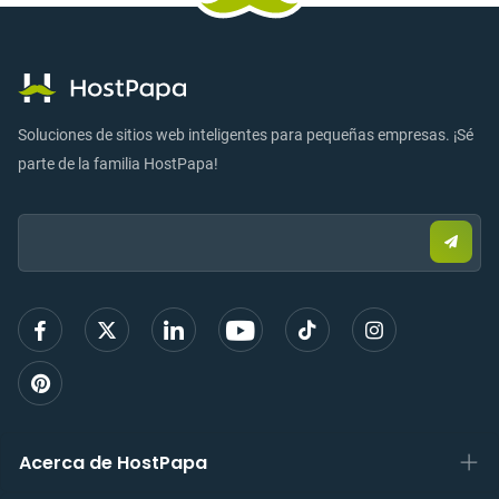
Soluciones de sitios web inteligentes para pequeñas empresas. ¡Sé
parte de la familia HostPapa!
Email:
Envia
corre
elect
para
regist
Acerca de HostPapa