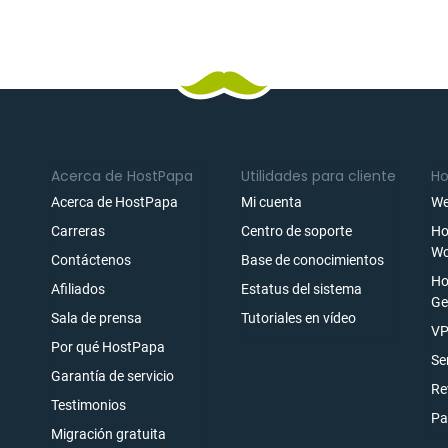
Acerca de HostPapa
Utilidades para cliente
Ho
Acerca de HostPapa
Mi cuenta
We
Carreras
Centro de soporte
Ho
Wo
Contáctenos
Base de conocimientos
Ho
Afiliados
Estatus del sistema
Ge
Sala de prensa
Tutoriales en vídeo
ónico
VP
Por qué HostPapa
rarse
Se
Garantía de servicio
Re
Testimonios
Pa
Migración gratuita