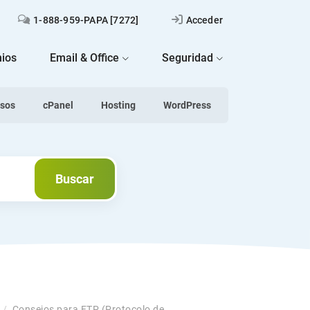
1-888-959-PAPA [7272]
Acceder
ios
Email & Office
Seguridad
asos
cPanel
Hosting
WordPress
Buscar
Buscar
/
Consejos para FTP (Protocolo de