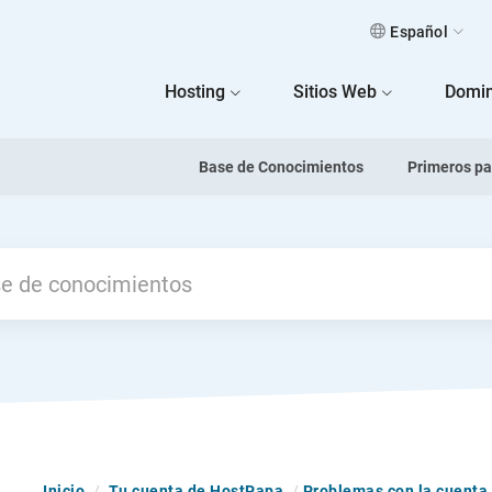
Español
 Home
Hosting
Sitios Web
Domin
Base de Conocimientos
Primeros p
Inicio
/
Tu cuenta de HostPapa
/
Problemas con la cuenta