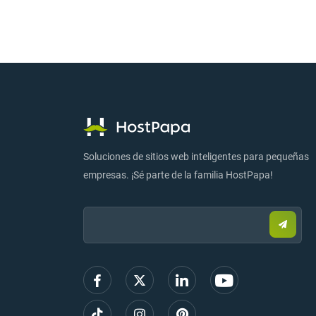
Soluciones de sitios web inteligentes para pequeñas
empresas. ¡Sé parte de la familia HostPapa!
Email:
Enviar
correo
electr
para
regist