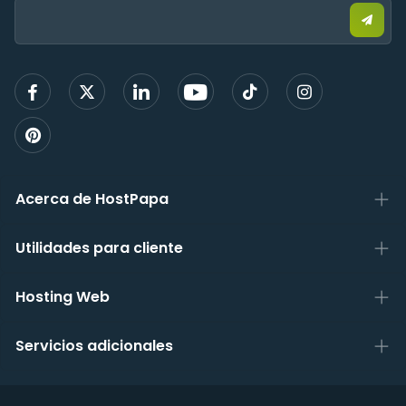
corre
elect
para
regist
Acerca de HostPapa
Utilidades para cliente
Hosting Web
Servicios adicionales