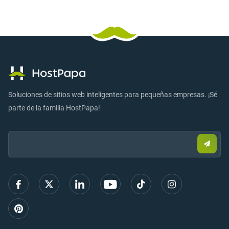
Soluciones de sitios web inteligentes para pequeñas empresas. ¡Sé
parte de la familia HostPapa!
Email:
Envia
corre
elect
para
regist