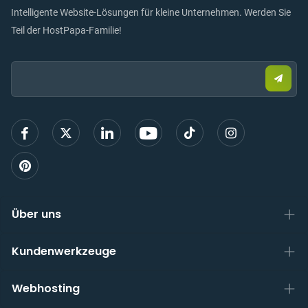
Intelligente Website-Lösungen für kleine Unternehmen. Werden Sie
Teil der HostPapa-Familie!
Email:
Send
Sie
eine
E-
Mail,
um
sich
anzu
Über uns
Kundenwerkzeuge
Webhosting