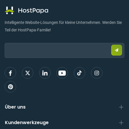
Intelligente Website-Lösungen für kleine Unternehmen. Werden Sie
Teil der HostPapa-Familie!
Email:
Send
Sie
eine
E-
Mail,
um
sich
anzu
Über uns
Kundenwerkzeuge