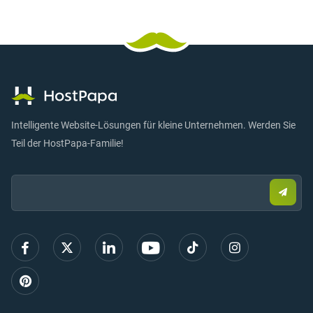
Intelligente Website-Lösungen für kleine Unternehmen. Werden Sie
Teil der HostPapa-Familie!
Email:
Send
Sie
eine
E-
Mail,
um
sich
anzu