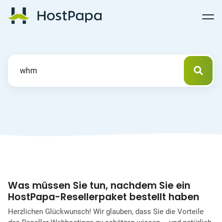
Follow
Follow
Follow
Follow
HostPapa Blog Home
Follow
Follow
Follow
us
us
us
us
us
us
us
Previous
on
on
on
on
on
on
on
Facebook
Pinterest
X
Linkedin
YouTube
Tiktok
Instagram
Such
Search For
Was müssen Sie tun, nachdem Sie ein
HostPapa-Resellerpaket bestellt haben
Herzlichen Glückwunsch! Wir glauben, dass Sie die Vorteile