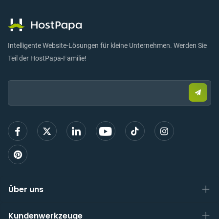
Intelligente Website-Lösungen für kleine Unternehmen. Werden Sie
Teil der HostPapa-Familie!
Email:
Send
Sie
eine
E-
Mail,
um
sich
anzu
Über uns
Kundenwerkzeuge