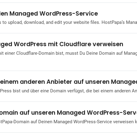
asswort für Deine Website mit Managed WordPress ein
te über einen Managed
wordpress
-Service kann die Sicherheit verbesser
ür den Managed WordPress-Service
s to upload, download, and edit your website files. HostPapa’s Ma
Alle Ergebnisse anzeigen
aged WordPress mit Cloudflare verweisen
einer Cloudflare-Domain bist, musst Du Deine Domain auf Manag
n einem anderen Anbieter auf unseren Manag
s bist und über eine Domain verfügst, die bei einem anderen Anbie
Domain auf unseren Managed WordPress-Serv
ostPapa-Domain auf Deinen Managed WordPress-Service verweisen kan