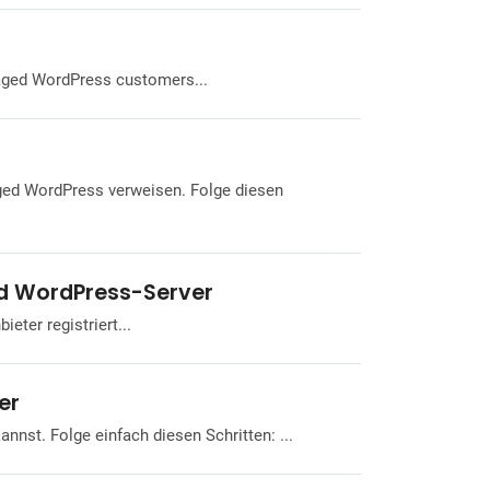
n und die Zu...
naged WordPress customers...
ed WordPress verweisen. Folge diesen
ed WordPress-Server
ter registriert...
er
nst. Folge einfach diesen Schritten: ...