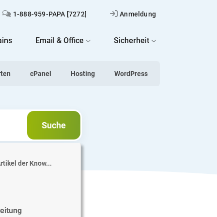
1-888-959-PAPA [7272]
Anmeldung
ins
Email & Office
Sicherheit
rten
cPanel
Hosting
WordPress
Suche
Suche
tikel der Know...
leitung