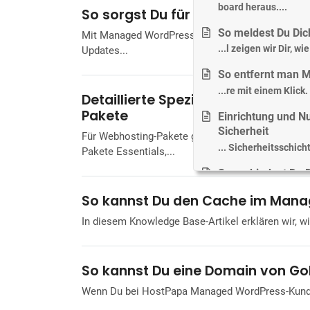
board heraus....
So sorgst Du für automatische U
So meldest Du Di
Mit Managed WordPress erhältst Du die Flexibilit
...l zeigen wir Dir, 
Updates...
So entfernt man 
...re mit einem Klick
Detaillierte Spezifikationen für 
Pakete
Einrichtung und N
Sicherheit
Für Webhosting-Pakete gelten Konto- und Serverbe
... Sicherheitsschich
Pakete Essentials,...
So verbindest Du
...ium herzustellen. 
So kannst Du den Cache im Mana
So verwalten Sie
In diesem Knowledge Base-Artikel erklären wir, 
Dienst
...m HostPapa Dashb
So kannst Du eine Domain von G
So änderst Du di
d....
Wenn Du bei HostPapa Managed WordPress-Kunde 