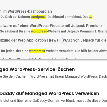
pdates für Plugins und Themes mit Managed 
ch im WordPress-Dashboard an
ät, Updates für WordPress-Versionen, -Plugins und -Themes zu verw
wie Du Dich bei Deinem
wordpress
-Dashboard anmeldest. Das
...
Malware auf einer WordPress-Website mit Jetpack Premium
. So säuberst Du eine
wordpress
-Website mit Jetpack Premium 1. Greife
die Nutzung von Serverressourcen für Shared 
utzung der Web Application Firewall (WAF) von Jetpack für di
grenzungen. In der folgenden Übersicht findest du die spezifischen
t für jeden, der eine
wordpress
-Website verwaltet. Sie hilft bei der Abwe
 Deine WordPress-Website mit Jetpack Premium
Erstelle ein Konto bei
wordpress
.com: Nachdem Du die Authorisierungsse
ged WordPress-Service löschen
 Ihre WordPress-Datenbank mit dem phpMyAdmin-Tool im Ma
wie Sie den Cache in WordPress mit Ihrem Managed WordPress Dashb
oard an. Klicke auf Mein
wordpress
. Wähle den Namen der Website aus, 
oDaddy auf Managed WordPress verweisen
e PHP-Version mit Managed WordPress
bist und über eine GoDaddy-Domain verfügst, musst Du diese Doma