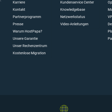
Karriere
Kundenservice Center
Op
Kontakt
Knowledgebase
Ma
Partnerprogramm
Netzwerkstatus
VP
n
Presse
Video-Anleitungen
De
Warum HostPapa?
Pl
Unsere Garantie
Pa
elden
Unser Rechenzentrum
Kostenlose Migration