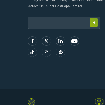
Werden Sie Teil der HostPapa-Familie!
Email:
Sende
Sie
eine
E-
Mail,
um
sich
anzum