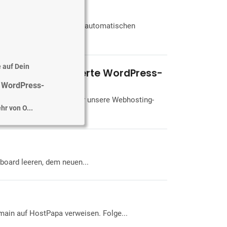
WordPress
alten. Das Aktivieren von automatischen
 auf Dein
Hosting und optimierte WordPress-
e WordPress-
 Serverressourcen, die für unsere Webhosting-
hr von O...
ite besucht ...
naged WordPress-
oard leeren, dem neuen...
die Du verwalt...
in auf HostPapa verweisen. Folge...